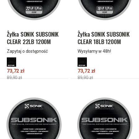
Żyłka SONIK SUBSONIK
Żyłka SONIK SUBSONIK
CLEAR 22LB 1200M
CLEAR 18LB 1200M
0.38mm
0.35mm
Zapytaj o dostępność
Wysyłamy w 48h!
73,72 zł
73,72 zł
89,90 zł
89,90 zł