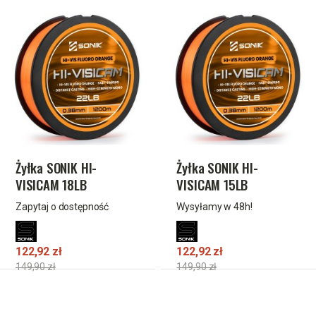
Żyłka SONIK HI-
Żyłka SONIK HI-
VISICAM 18LB
VISICAM 15LB
1200M(0.35mm)ORANGE
1200M(0.31mm)ORANGE
Zapytaj o dostępność
Wysyłamy w 48h!
122,92 zł
122,92 zł
149,90 zł
149,90 zł