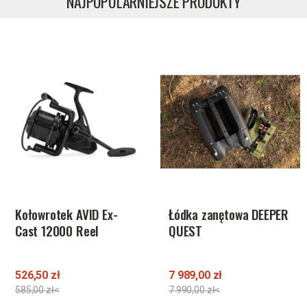
NAJPOPULARNIEJSZE PRODUKTY
Łódka zanętowa DEEPER
Żyłka Shimano
QUEST
Technium 0,355mm
790m 11,50kg
7 989,00 zł
149,00 zł
7 990,00 zł<