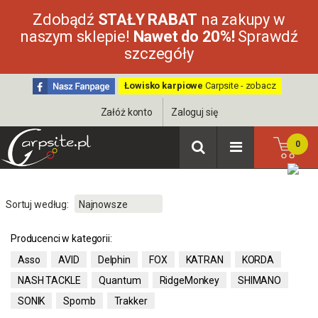
Zdobądź
STAŁY RABAT
na zakupy w
naszym sklepie!
Nawet do 20%!
Sprawdź
szczegóły
Łowisko karpiowe
Carpsite - zobacz
Załóż konto
Zaloguj się
0
Sortuj według:
Producenci w kategorii:
Asso
AVID
Delphin
FOX
KATRAN
KORDA
NASH TACKLE
Quantum
RidgeMonkey
SHIMANO
SONIK
Spomb
Trakker