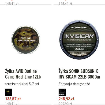
148,41 zł
148,41 zł
Żyłka AVID Outline
Żyłka SONIK SUBSONIK
Camo Reel Line 12Lb
INVISICAM 22LB 3000m
1000M
(0.38mm)
termin realizacji 5-7 dni.
Zapytaj o dostępność
133,57 zł
245,92 zł
148,41 zł
299,90 zł