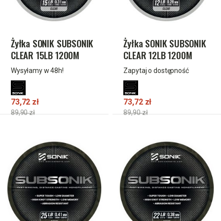
Żyłka SONIK SUBSONIK
Żyłka SONIK SUBSONIK
CLEAR 15LB 1200M
CLEAR 12LB 1200M
0.31mm
0.28mm
Wysyłamy w 48h!
Zapytaj o dostępność
73,72 zł
73,72 zł
89,90 zł
89,90 zł