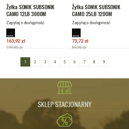
Żyłka SONIK SUBSONIK
Żyłka SONIK SUBSONIK
CAMO 12LB 3000M
CAMO 25LB 1200M
0.28mm
0.41mm
Zapytaj o dostępność
Zapytaj o dostępność
163,92 zł
73,72 zł
199,90 zł
89,90 zł
1
2
3
4
5
6
7
8
9
SKLEP STACJONARNY