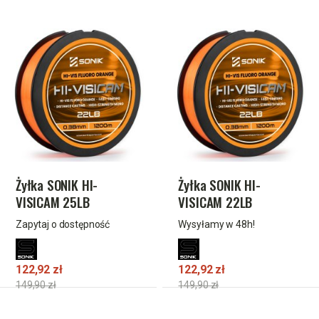
Żyłka SONIK HI-
Żyłka SONIK HI-
VISICAM 25LB
VISICAM 22LB
1200M(0.41mm)ORANGE
1200M(0.38mm)ORANGE
Zapytaj o dostępność
Wysyłamy w 48h!
122,92 zł
122,92 zł
149,90 zł
149,90 zł