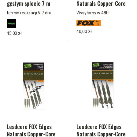
gęstym splocie 7 m
Naturals Copper-Core
weed
Leaders x3
termin realizacji 5-7 dni.
Wysyłamy w 48h!
40,00 zł
45,00 zł
Leadcore FOX Edges
Leadcore FOX Edges
Naturals Copper-Core
Naturals Copper-Core