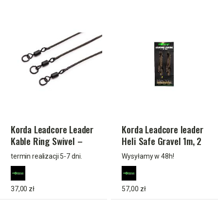
Korda Leadcore Leader
Korda Leadcore leader
Kable Ring Swivel –
Heli Safe Gravel 1m, 2
Weed/Silt (3 szt.)
per pack
termin realizacji 5-7 dni.
Wysyłamy w 48h!
37,00 zł
57,00 zł