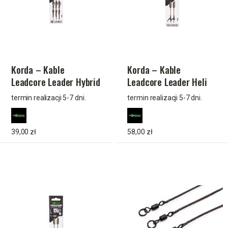
Korda – Kable
Korda – Kable
Leadcore Leader Hybrid
Leadcore Leader Heli
Lead Clip QC Swivel
Safe Gravel 50 cm
termin realizacji 5-7 dni.
termin realizacji 5-7 dni.
Weed 50 cm
39,00 zł
58,00 zł