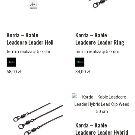
Korda – Kable
Korda – Kable
Leadcore Leader Heli
Leadcore Leader Ring
Safe Weed 50 cm
Swivel Weed 50 cm
termin realizacji 5-7 dni.
termin realizacji 5-7 dni.
58,00 zł
34,00 zł
Korda – Kable
Leadcore Leader Hybrid