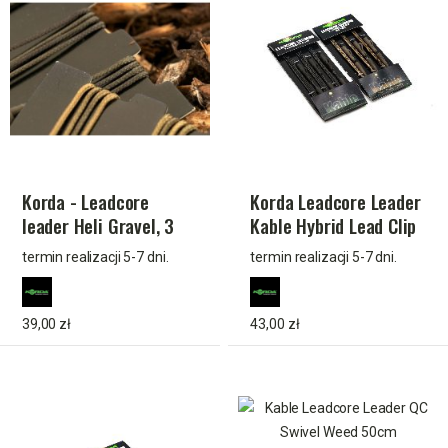
Korda - Leadcore
Korda Leadcore Leader
leader Heli Gravel, 3
Kable Hybrid Lead Clip
per pack
– Weed/Silt (3 szt.)
termin realizacji 5-7 dni.
termin realizacji 5-7 dni.
39,00 zł
43,00 zł