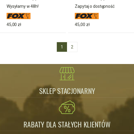
Heli Rig Leaders x3
Power Grip Lead Clip
Wysyłamy w 48h!
Zapytaj o dostępność
Leaders x3
45,00 zł
45,00 zł
1
2
SKLEP STACJONARNY
RABATY DLA STAŁYCH KLIENTÓW