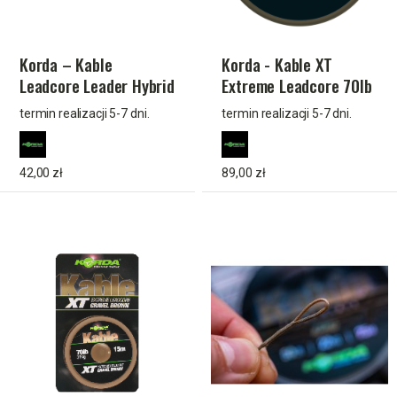
Korda – Kable
Korda - Kable XT
Leadcore Leader Hybrid
Extreme Leadcore 70lb
Lead Clip Gravel 50 cm
15m Zielony
termin realizacji 5-7 dni.
termin realizacji 5-7 dni.
42,00 zł
89,00 zł