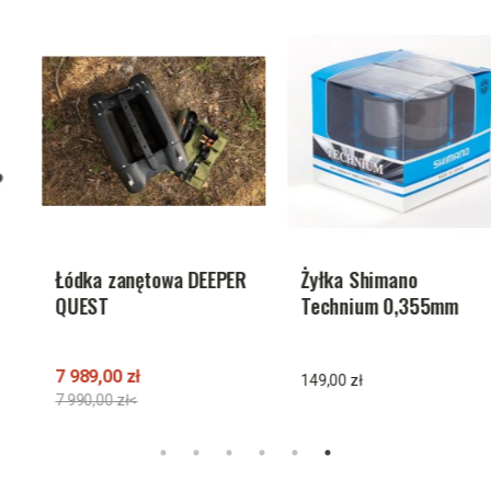
Łódka zanętowa DEEPER
Żyłka Shimano
QUEST
Technium 0,355mm
790m 11,50kg
7 989,00 zł
149,00 zł
7 990,00 zł<