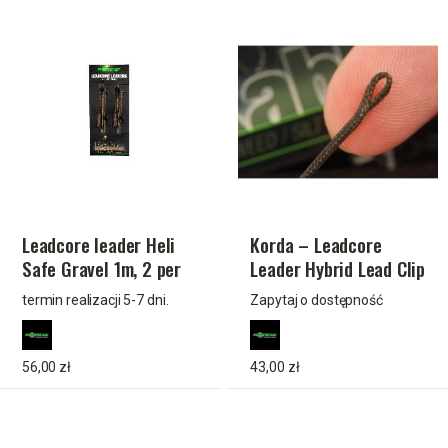
Leadcore leader Heli
Korda – Leadcore
Safe Gravel 1m, 2 per
Leader Hybrid Lead Clip
pack
QC Swivel Weed
termin realizacji 5-7 dni.
Zapytaj o dostępność
56,00 zł
43,00 zł