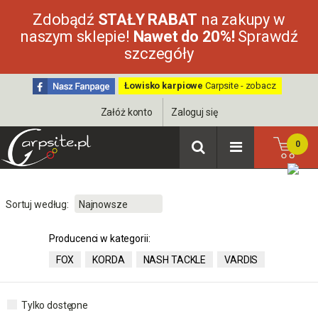
Zdobądź
STAŁY RABAT
na zakupy w
naszym sklepie!
Nawet do 20%!
Sprawdź
szczegóły
Łowisko karpiowe
Carpsite - zobacz
Załóż konto
Zaloguj się
0
Sortuj według:
Producenci w kategorii:
FOX
KORDA
NASH TACKLE
VARDIS
Tylko dostępne