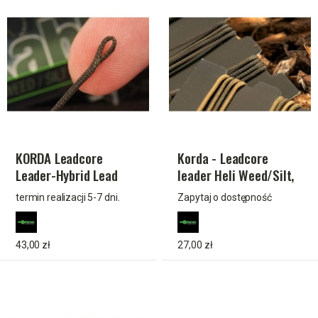
KORDA Leadcore
Korda - Leadcore
Leader-Hybrid Lead
leader Heli Weed/Silt,
Clip QC Swivel Gravel
3 per pack
termin realizacji 5-7 dni.
Zapytaj o dostępność
43,00 zł
27,00 zł