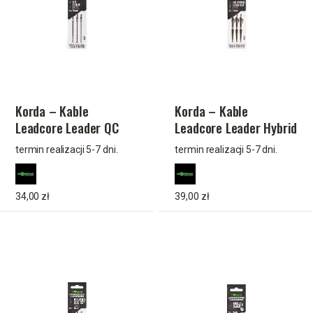
Korda – Kable
Korda – Kable
Leadcore Leader QC
Leadcore Leader Hybrid
Swivel Weed 50 cm
Lead Clip QC Swivel
termin realizacji 5-7 dni.
termin realizacji 5-7 dni.
Gravel 50 cm
34,00 zł
39,00 zł