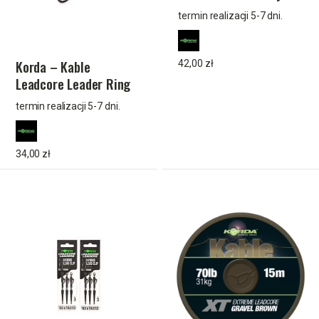
Lead Clip Weed 50 cm
termin realizacji 5-7 dni.
Korda – Kable
42,00 zł
Leadcore Leader Ring
Swivel Gravel 50 cm
termin realizacji 5-7 dni.
34,00 zł