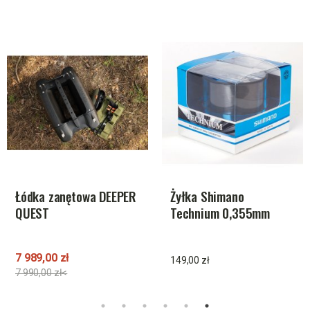
Łódka zanętowa DEEPER
Żyłka Shimano
QUEST
Technium 0,355mm
790m 11,50kg
7 989,00 zł
149,00 zł
7 990,00 zł<