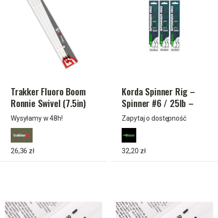
Trakker Fluoro Boom
Korda Spinner Rig –
Ronnie Swivel (7.5in)
Spinner #6 / 25lb –
gotowy przypon z
Wysyłamy w 48h!
Zapytaj o dostępność
hakiem do zestawu
Spinner Rig
26,36 zł
32,20 zł