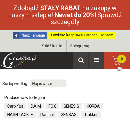
Zdobądź
STAŁY RABAT
na zakupy w
naszym sklepie!
Nawet do 20%!
Sprawdź
szczegóły
Łowisko karpiowe
Carpsite - zobacz
Załóż konto
Zaloguj się
0
Sortuj według:
Producenci w kategorii:
Carp'r'us
D.A.M
FOX
GENESIS
KORDA
NASH TACKLE
Radical
SENSAS
Trakker