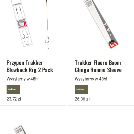
Przypon Trakker
Trakker Fluoro Boom
Blowback Rig 2 Pack
Clinga Ronnie Sleeve
Size 4 (Micro Barbed)
(0.3g)(7.5in)
Wysyłamy w 48h!
Wysyłamy w 48h!
TPx5
23,72 zł
26,36 zł