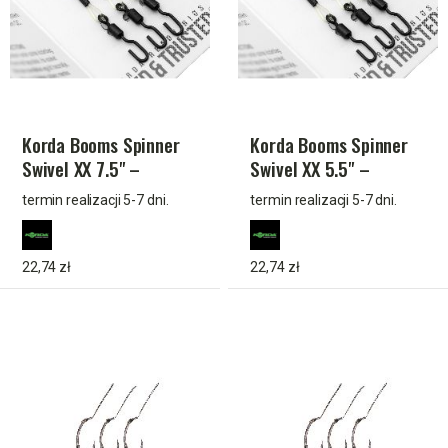
Korda Booms Spinner
Korda Booms Spinner
Swivel XX 7.5" –
Swivel XX 5.5" –
wzmocnione boomy do
kompaktowe boomy do
termin realizacji 5-7 dni.
termin realizacji 5-7 dni.
budowy Spinner Rig (3
Spinner Rig (3 szt.)
szt.)
22,74 zł
22,74 zł