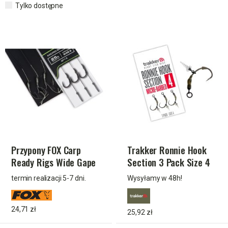
Tylko dostępne
Przypony FOX Carp
Trakker Ronnie Hook
Ready Rigs Wide Gape
Section 3 Pack Size 4
Size 2 25lb 3pcs
(Micro Barbed) TPx5
termin realizacji 5-7 dni.
Wysyłamy w 48h!
24,71 zł
25,92 zł