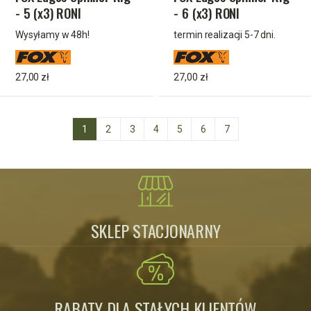
- 5 (x3) RONI
- 6 (x3) RONI
Wysyłamy w 48h!
termin realizacji 5-7 dni.
27,00 zł
27,00 zł
1
2
3
4
5
6
7
SKLEP STACJONARNY
RABATY DLA STAŁYCH KLIENTÓW