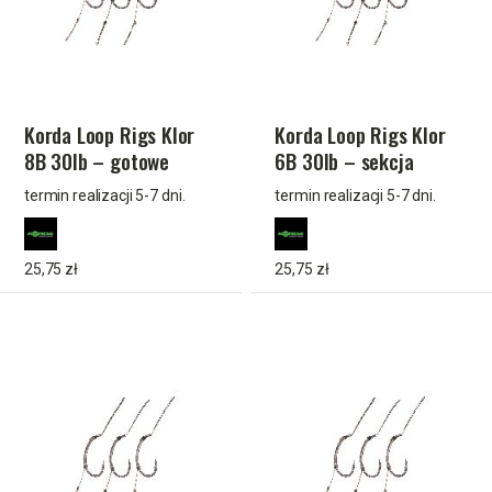
Korda Loop Rigs Klor
Korda Loop Rigs Klor
8B 30lb – gotowe
6B 30lb – sekcja
odcinki przyponowe do
hakowa do combi-rig z
termin realizacji 5-7 dni.
termin realizacji 5-7 dni.
combi-rig (3 szt.)
hakiem Klor #6 (3 szt.)
25,75 zł
25,75 zł