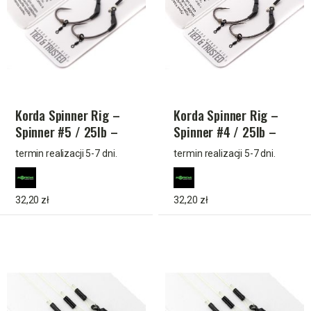
Korda Spinner Rig –
Korda Spinner Rig –
Spinner #5 / 25lb –
Spinner #4 / 25lb –
gotowy przypon z
gotowy przypon do
termin realizacji 5-7 dni.
termin realizacji 5-7 dni.
dedykowanym hakiem
łowienia dużych karpi
Spinner Hook
32,20 zł
32,20 zł