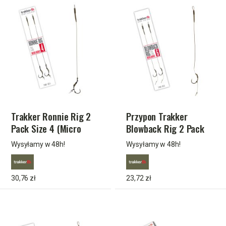
Trakker Ronnie Rig 2
Przypon Trakker
Pack Size 4 (Micro
Blowback Rig 2 Pack
Barbed) TPx5
Size 6 (Micro Barbed)
Wysyłamy w 48h!
Wysyłamy w 48h!
TPx5
30,76 zł
23,72 zł