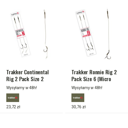
Trakker Continental
Trakker Ronnie Rig 2
Rig 2 Pack Size 2
Pack Size 6 (Micro
(Micro Barbed) TPx5
Barbed) TPx5
Wysyłamy w 48h!
Wysyłamy w 48h!
23,72 zł
30,76 zł