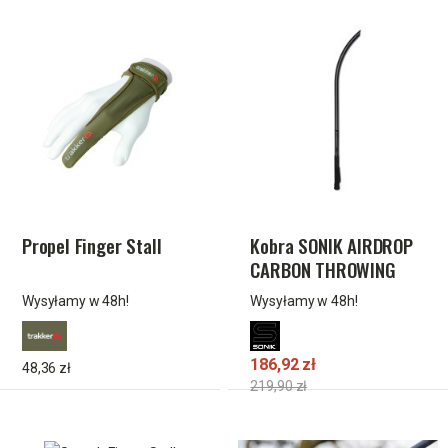
Propel Finger Stall
Kobra SONIK AIRDROP
CARBON THROWING
STICK 24mm
Wysyłamy w 48h!
Wysyłamy w 48h!
186,92 zł
48,36 zł
219,90 zł