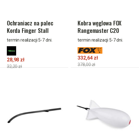
Ochraniacz na palec
Kobra węglowa FOX
Korda Finger Stall
Rangemaster C20
Large
Throwing stick (20mm)
termin realizacji 5-7 dni.
termin realizacji 5-7 dni.
332,64 zł
28,98 zł
378,00 zł
32,20 zł