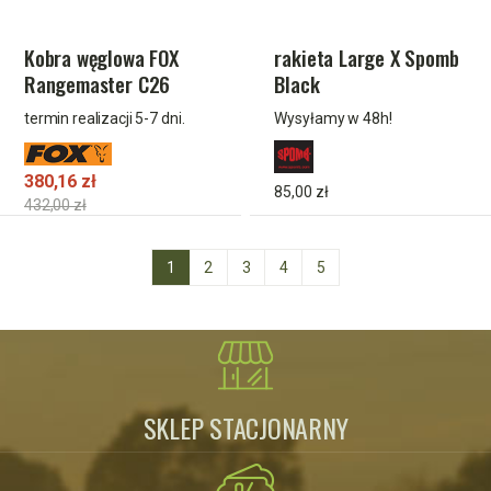
Kobra węglowa FOX
rakieta Large X Spomb
Rangemaster C26
Black
Throwing stick (26mm)
termin realizacji 5-7 dni.
Wysyłamy w 48h!
380,16 zł
85,00 zł
432,00 zł
1
2
3
4
5
SKLEP STACJONARNY