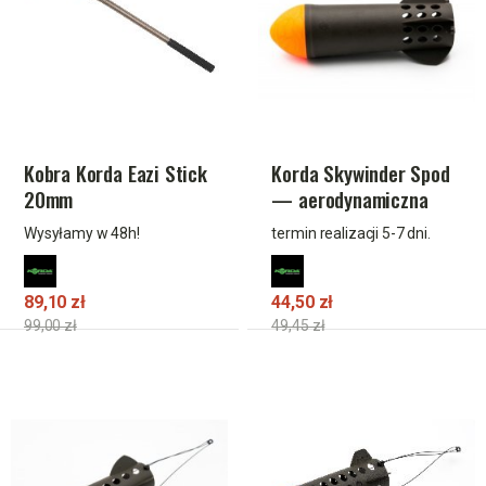
Kobra Korda Eazi Stick
Korda Skywinder Spod
20mm
— aerodynamiczna
rakieta zanętowa do
Wysyłamy w 48h!
termin realizacji 5-7 dni.
dalekich rzutów
89,10 zł
44,50 zł
99,00 zł
49,45 zł