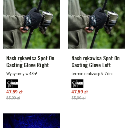
Nash rękawica Spot On
Nash rękawica Spot On
Casting Glove Right
Casting Glove Left
Wysyłamy w 48h!
termin realizacji 5-7 dni.
47,59 zł
47,59 zł
55,99 zł
55,99 zł