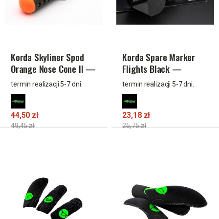
Korda Skyliner Spod
Korda Spare Marker
Orange Nose Cone II —
Flights Black —
klasyczna rakieta
zapasowe skrzydełka
termin realizacji 5-7 dni.
termin realizacji 5-7 dni.
zanętowa do dalekich
do marker float
rzutów
44,50 zł
23,18 zł
49,45 zł
25,75 zł