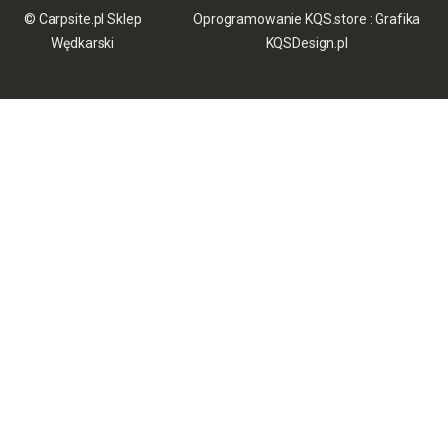
© Carpsite.pl Sklep
Oprogramowanie KQS.store
:
Grafika
Wędkarski
KQSDesign.pl