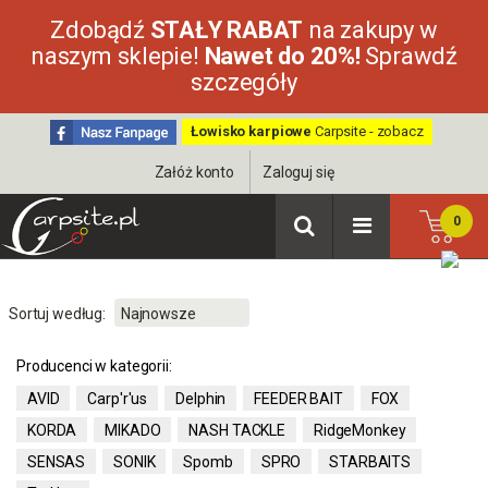
Zdobądź
STAŁY RABAT
na zakupy w
naszym sklepie!
Nawet do 20%!
Sprawdź
szczegóły
Łowisko karpiowe
Carpsite - zobacz
Załóż konto
Zaloguj się
0
Sortuj według:
Producenci w kategorii:
AVID
Carp'r'us
Delphin
FEEDER BAIT
FOX
KORDA
MIKADO
NASH TACKLE
RidgeMonkey
SENSAS
SONIK
Spomb
SPRO
STARBAITS