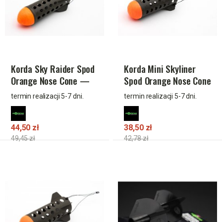
Korda Sky Raider Spod
Korda Mini Skyliner
Orange Nose Cone —
Spod Orange Nose Cone
dalekozasięgowa
— lekka rakieta
termin realizacji 5-7 dni.
termin realizacji 5-7 dni.
rakieta zanętowa do
zanętowa do
spoda
precyzyjnego nęcenia
44,50 zł
38,50 zł
49,45 zł
42,78 zł