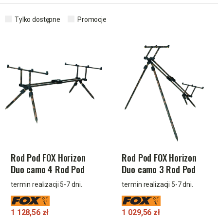
Tylko dostępne
Promocje
Rod Pod FOX Horizon
Rod Pod FOX Horizon
Duo camo 4 Rod Pod
Duo camo 3 Rod Pod
incl. 36 Long Legs 2pcs
incl. 36 Long Legs 2pcs
termin realizacji 5-7 dni.
termin realizacji 5-7 dni.
1 128,56 zł
1 029,56 zł