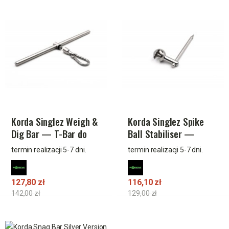
Korda Singlez Weigh &
Korda Singlez Spike
Dig Bar — T-Bar do
Ball Stabiliser —
ważenia ryb i
stabilizator do systemu
termin realizacji 5-7 dni.
termin realizacji 5-7 dni.
przygotowania
Korda Singlez
stanowiska
127,80 zł
116,10 zł
142,00 zł
129,00 zł