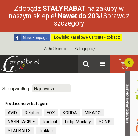
Zdobądź
STAŁY RABAT
na zakupy w
naszym sklepie!
Nawet do 20%!
Sprawdź
szczegóły
Łowisko karpiowe
Carpsite - zobacz
Załóż konto
Zaloguj się
0
Sortuj według:
Producenci w kategorii:
AVID
Delphin
FOX
KORDA
MIKADO
NASH TACKLE
Radical
RidgeMonkey
SONIK
STARBAITS
Trakker