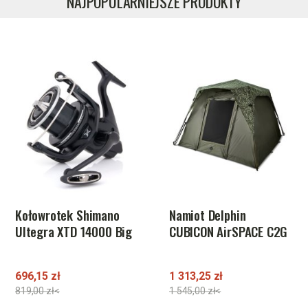
NAJPOPULARNIEJSZE PRODUKTY
Namiot Delphin
Kołowrotek AVID Ex-
CUBICON AirSPACE C2G
Cast 12000 Reel
1 313,25 zł
526,50 zł
1 545,00 zł<
585,00 zł<