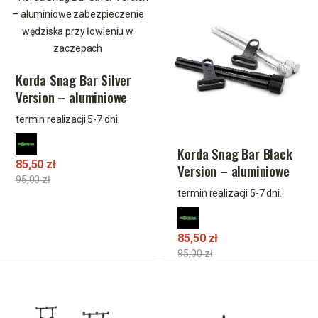
Korda Snag Bar Silver
Version – aluminiowe
zabezpieczenie
termin realizacji 5-7 dni.
wędziska przy łowieniu
w zaczepach
Korda Snag Bar Black
85,50 zł
Version – aluminiowe
95,00 zł
zabezpieczenie
termin realizacji 5-7 dni.
wędziska przy łowieniu
w zaczepach
85,50 zł
95,00 zł