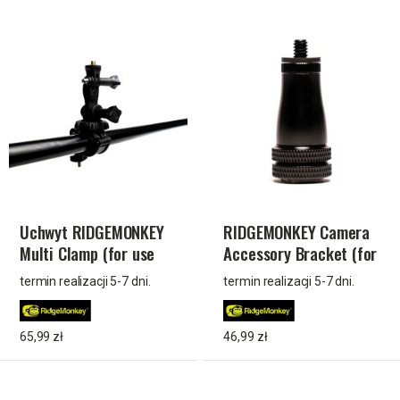
Uchwyt RIDGEMONKEY
RIDGEMONKEY Camera
Multi Clamp (for use
Accessory Bracket (for
with Multi Lite Plus,
use with Multi Lite
termin realizacji 5-7 dni.
termin realizacji 5-7 dni.
Bivvy Lites etc)
Plus, Bivvy Lites etc)
65,99 zł
46,99 zł