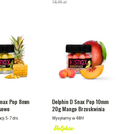
18,99 zł
Snax Pop 8mm
Delphin D Snax Pop 10mm
sowo
20g Mango Brzoskwinia
ny
cji 5-7 dni.
Wysyłamy w 48h!