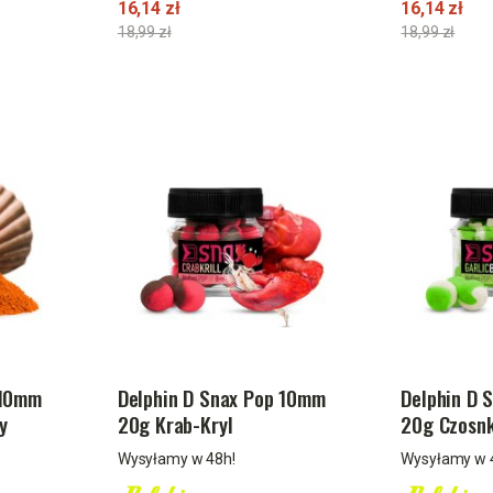
16,14 zł
16,14 zł
18,99 zł
18,99 zł
 10mm
Delphin D Snax Pop 10mm
Delphin D 
y
20g Krab-Kryl
20g Czosn
Wysyłamy w 48h!
Wysyłamy w 