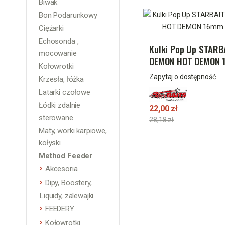
Biwak
Bon Podarunkowy
Ciężarki
Echosonda ,
Kulki Pop Up STARB
mocowanie
DEMON HOT DEMON 
Kołowrotki
50g
Zapytaj o dostępność
Krzesła, łóżka
Latarki czołowe
Łódki zdalnie
22,00 zł
sterowane
28,18 zł
Maty, worki karpiowe,
kołyski
Method Feeder
Akcesoria
Dipy, Boostery,
Liquidy, zalewajki
FEEDERY
Kołowrotki