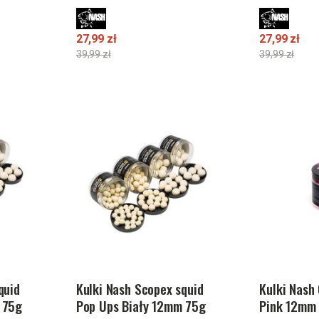
27,99 zł
27,99 zł
39,99 zł
39,99 zł
quid
Kulki Nash Scopex squid
Kulki Nash
 75g
Pop Ups Biały 12mm 75g
Pink 12mm