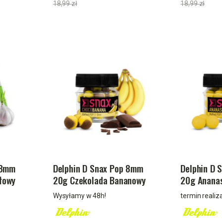
18,99 zł
18,99 zł
 8mm
Delphin D Snax Pop 8mm
Delphin D 
łowy
20g Czekolada Bananowy
20g Anana
Kukurydzia
Wysyłamy w 48h!
termin realiza