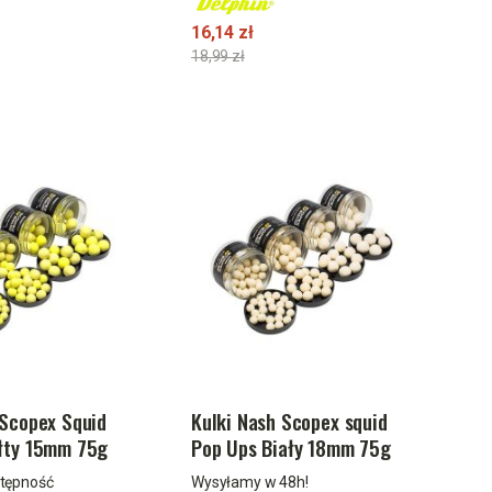
16,14 zł
18,99 zł
 Scopex Squid
Kulki Nash Scopex squid
łty 15mm 75g
Pop Ups Biały 18mm 75g
stępność
Wysyłamy w 48h!