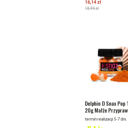
16,14 zł
18,99 zł
Delphin D Snax Pop
20g Małże Przypraw
termin realizacji 5-7 dni.