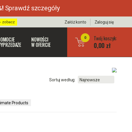
%!
Sprawdź szczegóły
 - zobacz
Załóż konto
Zaloguj się
Twój koszyk:
0
OMOCJE
NOWOŚCI
0,00 zł
WYPRZEDAŻE
W OFERCIE
Sortuj według:
timate Products