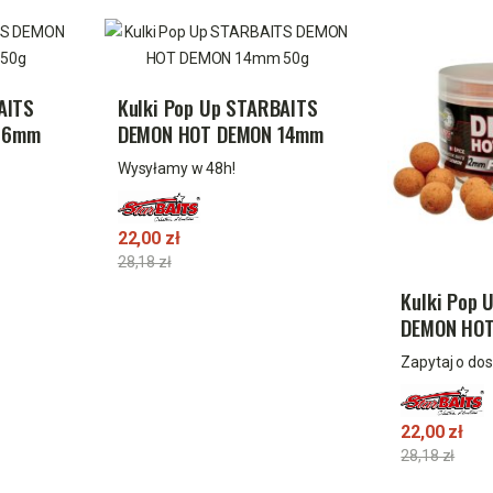
AITS
Kulki Pop Up STARBAITS
16mm
DEMON HOT DEMON 14mm
50g
Wysyłamy w 48h!
22,00 zł
28,18 zł
Kulki Pop 
DEMON HOT
50g
Zapytaj o do
22,00 zł
28,18 zł