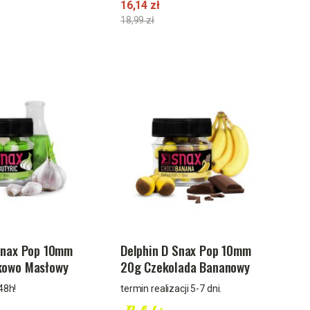
16,14 zł
18,99 zł
Snax Pop 10mm
Delphin D Snax Pop 10mm
kowo Masłowy
20g Czekolada Bananowy
48h!
termin realizacji 5-7 dni.