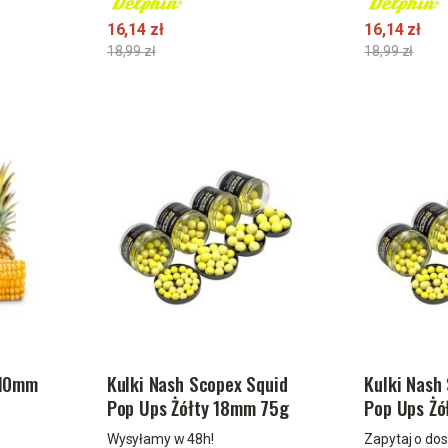
16,14 zł
16,14 zł
18,99 zł
18,99 zł
 10mm
Kulki Nash Scopex Squid
Kulki Nash
Pop Ups Żółty 18mm 75g
Pop Ups Żó
Wysyłamy w 48h!
Zapytaj o do