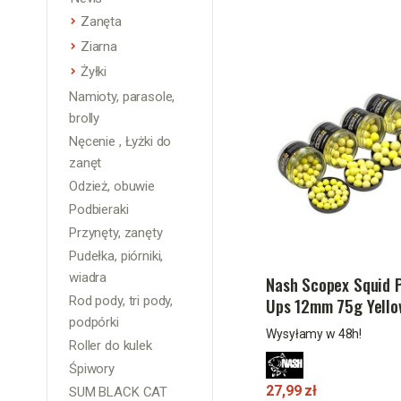
Zanęta
Ziarna
Żyłki
Namioty, parasole,
brolly
Nęcenie , Łyżki do
zanęt
Odzież, obuwie
Podbieraki
Przynęty, zanęty
Pudełka, piórniki,
wiadra
Nash Scopex Squid 
Rod pody, tri pody,
Ups 12mm 75g Yello
podpórki
Wysyłamy w 48h!
Roller do kulek
Śpiwory
27,99 zł
SUM BLACK CAT