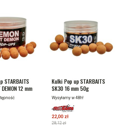
Up STARBAITS
Kulki Pop up STARBAITS
 DEMON 12 mm
SK30 16 mm 50g
stępność
Wysyłamy w 48h!
22,00 zł
28,12 zł