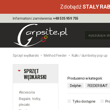
Zdobądź
STAŁY RA
Information i zamówienia:
+48 535 959 755
Sprzęt wędkarski
Method Feeder
Kulki / dumbelsy pop up
SPRZĘT
WĘDKARSKI
Producenci w kategorii:
Delphin
FEEDER BAIT
Akcesoria
Bagaże, torby,
Tylko dostępne
Pr
plecaki