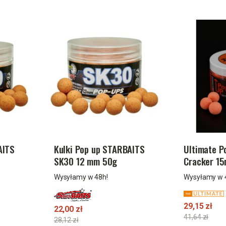
AITS
Kulki Pop up STARBAITS
Ultimate P
SK30 12 mm 50g
Cracker 1
Wysyłamy w 48h!
Wysyłamy w 
29,15 zł
22,00 zł
41,64 zł
28,12 zł