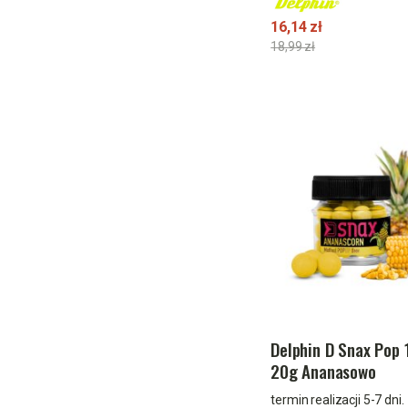
16,14 zł
18,99 zł
Delphin D Snax Pop
20g Ananasowo
Kukurydziany
termin realizacji 5-7 dni.