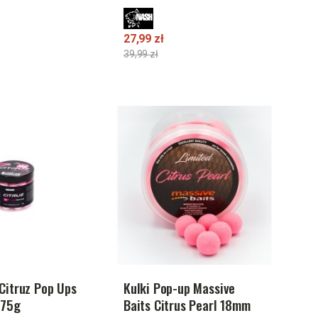
27,99 zł
39,99 zł
 Citruz Pop Ups
Kulki Pop-up Massive
 75g
Baits Citrus Pearl 18mm