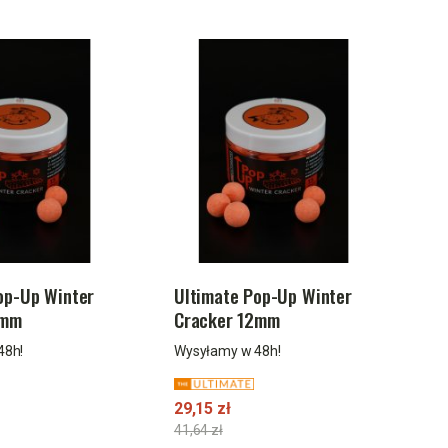
op-Up Winter
Ultimate Pop-Up Winter
5mm
Cracker 12mm
48h!
Wysyłamy w 48h!
29,15 zł
41,64 zł