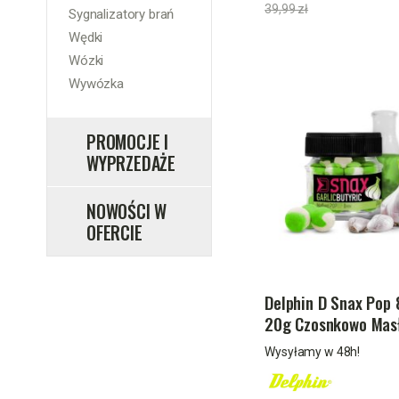
39,99 zł
Sygnalizatory brań
Wędki
Wózki
Wywózka
PROMOCJE
I
WYPRZEDAŻE
NOWOŚCI
W
OFERCIE
Delphin D Snax Pop
20g Czosnkowo Mas
Wysyłamy w 48h!