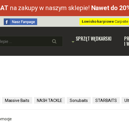
BAT
na zakupy w naszym sklepie!
Nawet do 20
Łowisko karpiowe
Carpsite
SPRZĘT WĘDKARSKI
PR
I 
Massive Baits
NASH TACKLE
Sonubaits
STARBAITS
Ul
omocje