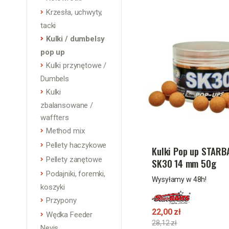
Krzesła, uchwyty,
tacki
Kulki / dumbelsy
pop up
Kulki przynętowe /
Dumbels
Kulki
zbalansowane /
waffters
Method mix
Pellety haczykowe
Kulki Pop up STARB
Pellety zanętowe
SK30 14 mm 50g
Podajniki, foremki,
Wysyłamy w 48h!
koszyki
Przypony
22,00 zł
Wędka Feeder
28,12 zł
Nevis