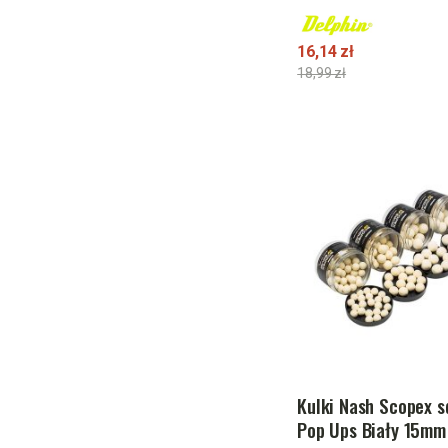
16,14 zł
18,99 zł
Kulki Nash Scopex s
Pop Ups Biały 15mm