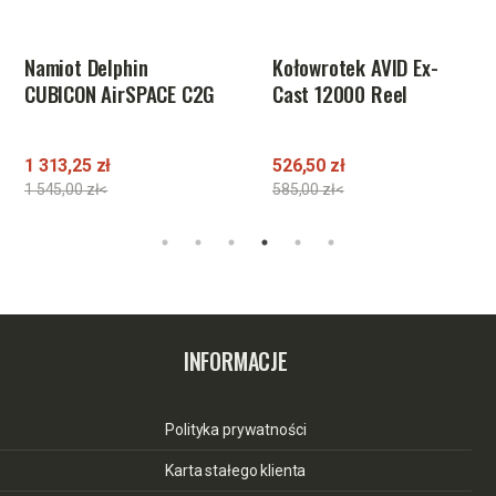
Namiot Delphin
Kołowrotek AVID Ex-
CUBICON AirSPACE C2G
Cast 12000 Reel
1 313,25 zł
526,50 zł
1 545,00 zł<
585,00 zł<
INFORMACJE
Polityka prywatności
Karta stałego klienta