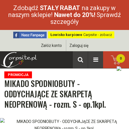
Zdobądź
STAŁY RABAT
na zakupy w
naszym sklepie!
Nawet do 20%!
Sprawdź
szczegóły
Łowisko karpiowe
Carpsite - zobacz
Załóż konto
Zaloguj się
0
PROMOCJA
MIKADO SPODNIOBUTY -
ODDYCHAJĄCE ZE SKARPETĄ
NEOPRENOWĄ - rozm. S - op.1kpl.