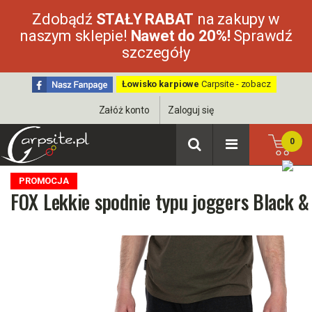
Zdobądź
STAŁY RABAT
na zakupy w
naszym sklepie!
Nawet do 20%!
Sprawdź
szczegóły
Łowisko karpiowe
Carpsite - zobacz
Załóż konto
Zaloguj się
0
PROMOCJA
FOX Lekkie spodnie typu joggers Black &