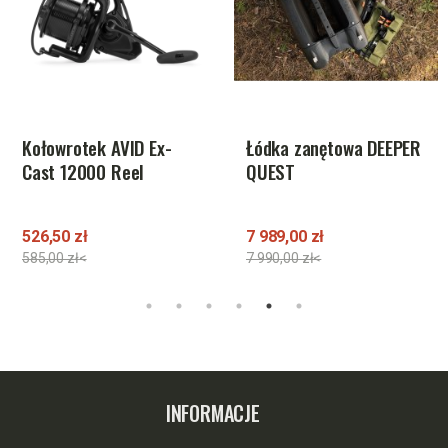
Kołowrotek AVID Ex-
Łódka zanętowa DEEPER
Cast 12000 Reel
QUEST
526,50 zł
7 989,00 zł
585,00 zł<
7 990,00 zł<
INFORMACJE