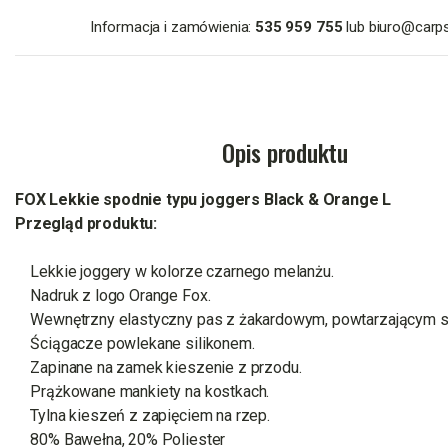
Informacja i zamówienia:
535 959 755
lub
biuro@carpsi
Opis produktu
FOX Lekkie spodnie typu joggers Black & Orange L
Przegląd produktu:
    Lekkie joggery w kolorze czarnego melanżu.

    Nadruk z logo Orange Fox.

    Wewnętrzny elastyczny pas z żakardowym, powtarzającym się
    Ściągacze powlekane silikonem.

    Zapinane na zamek kieszenie z przodu.

    Prążkowane mankiety na kostkach.

    Tylna kieszeń z zapięciem na rzep.

    80% Bawełna, 20% Poliester
