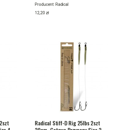
Producent:
Radical
12,20 zł
 2szt
Radical Stiff-D Rig 25lbs 2szt
ize 4
20cm- Gotowe Przypony Size 2