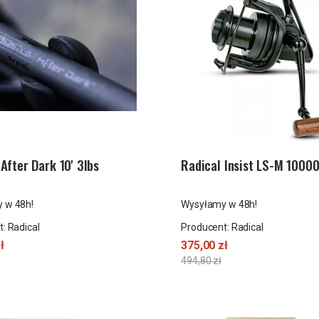
After Dark 10' 3lbs
Radical Insist LS-M 1000
 w 48h!
Wysyłamy w 48h!
t:
Radical
Producent:
Radical
ł
375,00 zł
494,80 zł