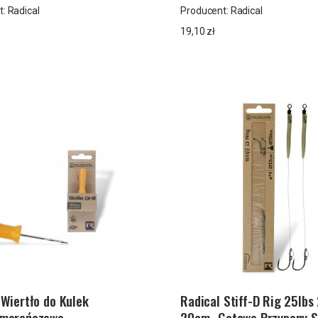
t:
Radical
Producent:
Radical
19,10 zł
 Wiertło do Kulek
Radical Stiff-D Rig 25lbs
omarańczowe
20cm- Gotowe Przypony S