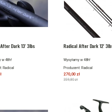
After Dark 13' 3lbs
Radical After Dark 12' 3l
 w 48h!
Wysyłamy w 48h!
t:
Radical
Producent:
Radical
ł
270,00 zł
359,80 zł