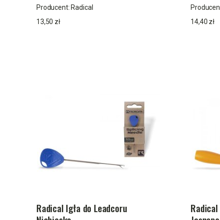
Producent:
Radical
Producen
13,50 zł
14,40 zł
Radical Igła do Leadcoru
Radical
Niebieska
Jasnop