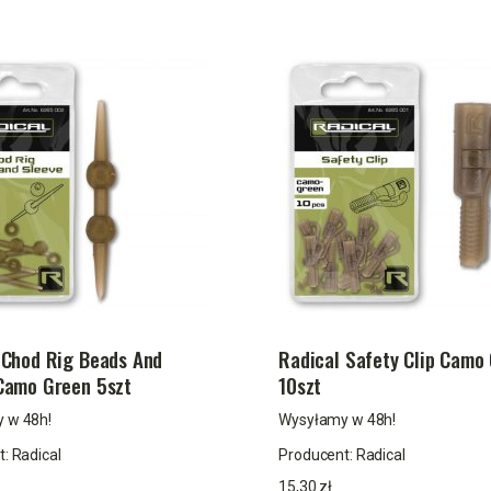
 Chod Rig Beads And
Radical Safety Clip Camo
Camo Green 5szt
10szt
 w 48h!
Wysyłamy w 48h!
t:
Radical
Producent:
Radical
15,30 zł