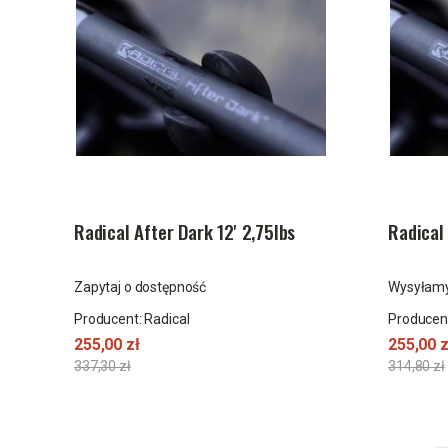
Radical After Dark 12' 2,75lbs
Radical 
Zapytaj o dostępność
Wysyłamy
Producent:
Radical
Producen
255,00 zł
255,00 z
337,30 zł
314,80 zł