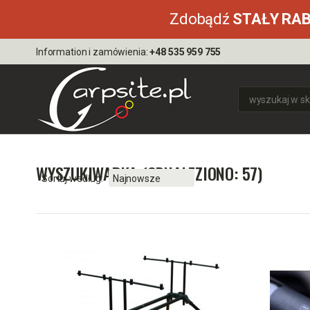
Zdobądź
STAŁY RA
Information i zamówienia:
+48 535 959 755
WYSZUKIWARKA (ODNALEZIONO: 57)
Sortuj według: