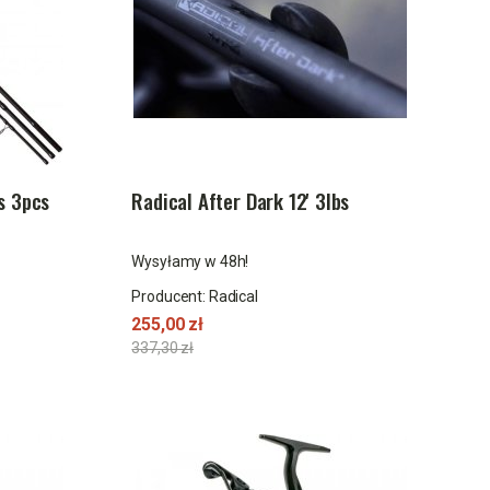
bs 3pcs
Radical After Dark 12' 3lbs
Wysyłamy w 48h!
Producent:
Radical
255,00 zł
337,30 zł