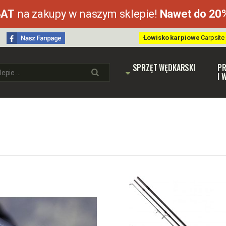
BAT
na zakupy w naszym sklepie!
Nawet do 20
Łowisko karpiowe
Carpsite
SPRZĘT WĘDKARSKI
PR
I 