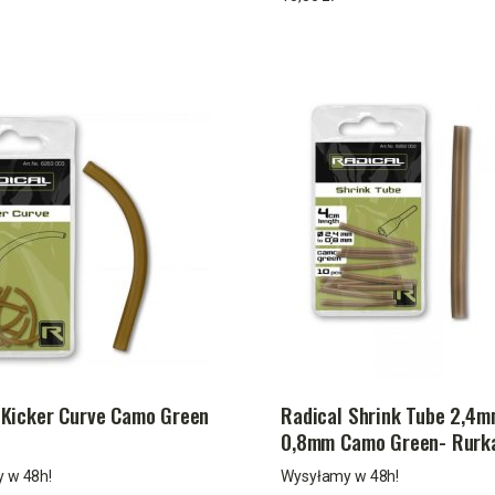
 Kicker Curve Camo Green
Radical Shrink Tube 2,4m
0,8mm Camo Green- Rurk
termokurczliwa
 w 48h!
Wysyłamy w 48h!