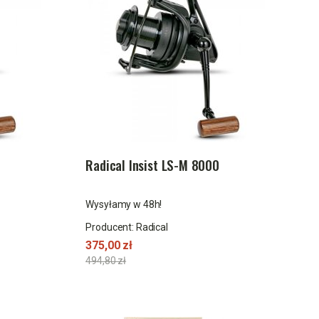
0
Radical Insist LS-M 8000
Wysyłamy w 48h!
Producent:
Radical
375,00 zł
494,80 zł